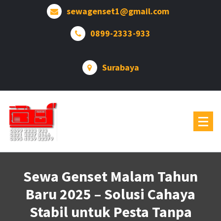
Lewati
sewagenset1@gmail.com
ke
konten
0899-2333-933
Surabaya
Sewa Genset Malam Tahun
Baru 2025 – Solusi Cahaya
Stabil untuk Pesta Tanpa