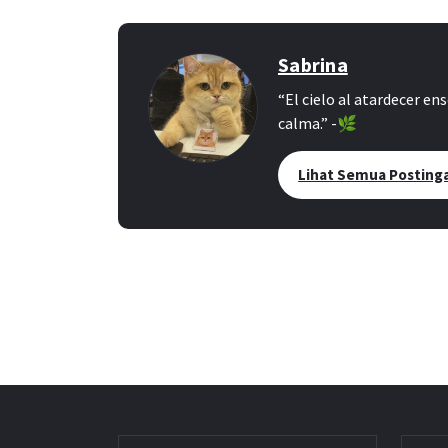
Sabrina
“El cielo al atardecer en
calma.” -🌿
Lihat Semua Posting