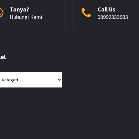
Tanya?
Call Us
Hubungi Kami
08992333933
kel
l